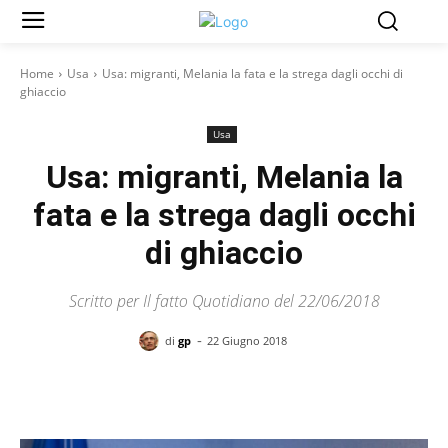
Home
Usa
Usa: migranti, Melania la fata e la strega dagli occhi di
ghiaccio
Usa
Usa: migranti, Melania la
fata e la strega dagli occhi
di ghiaccio
Scritto per Il fatto Quotidiano del 22/06/2018
-
di
gp
22 Giugno 2018
Facebook
X
Pinterest
WhatsAp