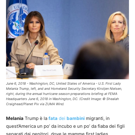
June 6, 2018 - Washington, DC, United States of America - U.S. First Lady
Melania Trump, left, and and Homeland Security Secretary Kirstjen Nielsen,
right, during the annual hurricane season preparations briefing at FEMA
Headquarters June 6, 2018 in Washington, DC. (Credit Image: © Shealah
Craighead/Planet Pix via ZUMA Wire)
Melania
Trump è la
fata
dei
bambini
migranti, in
quest’America un po’ da incubo e un po’ da fiaba dei figli
separati dai genitori, dove le mamme first ladies