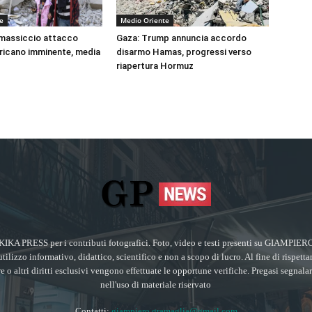
e
Medio Oriente
 massiccio attacco
Gaza: Trump annuncia accordo
ricano imminente, media
disarmo Hamas, progressi verso
riapertura Hormuz
KIKA PRESS per i contributi fotografici. Foto, video e testi presenti su GIA
utilizzo informativo, didattico, scientifico e non a scopo di lucro. Al fine di rispetta
ore o altri diritti esclusivi vengono effettuate le opportune verifiche. Pregasi segnala
nell'uso di materiale riservato
Contatti:
giampiero.gramaglia@gmail.com