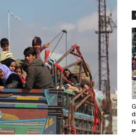
G
d
r
gp