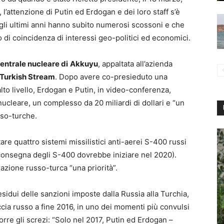
i, l’attenzione di Putin ed Erdogan e dei loro staff s’è
negli ultimi anni hanno subito numerosi scossoni e che
 di coincidenza di interessi geo-politici ed economici.
entrale nucleare di
Akkuyu
, appaltata all’azienda
Turkish Stream
. Dopo avere co-presieduto una
to livello, Erdogan e Putin, in video-conferenza,
nucleare, un complesso da 20 miliardi di dollari e “un
sso-turche.
re quattro sistemi missilistici anti-aerei S-400 russi
a consegna degli S-400 dovrebbe iniziare nel 2020).
azione russo-turca “una priorità”.
idui delle sanzioni imposte dalla Russia alla Turchia,
cia russo a fine 2016, in uno dei momenti più convulsi
porre gli screzi: “Solo nel 2017, Putin ed Erdogan –