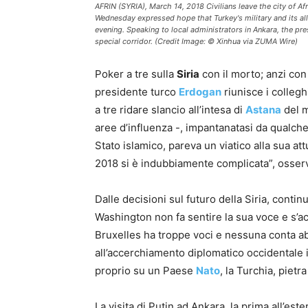
AFRIN (SYRIA), March 14, 2018 Civilians leave the city of A
Wednesday expressed hope that Turkey's military and its al
evening. Speaking to local administrators in Ankara, the pre
special corridor. (Credit Image: © Xinhua via ZUMA Wire)
Poker a tre sulla
Siria
con il morto; anzi con 
presidente turco
Erdogan
riunisce i colleg
a tre ridare slancio all’intesa di
Astana
del m
aree d’influenza -, impantanatasi da qualche
Stato islamico, pareva un viatico alla sua attu
2018 si è indubbiamente complicata”, osse
Dalle decisioni sul futuro della Siria, contin
Washington non fa sentire la sua voce e s’ac
Bruxelles ha troppe voci e nessuna conta abb
all’accerchiamento diplomatico occidentale i
proprio su un Paese
Nato
, la Turchia, pietr
La visita di Putin ad Ankara, la prima all’est