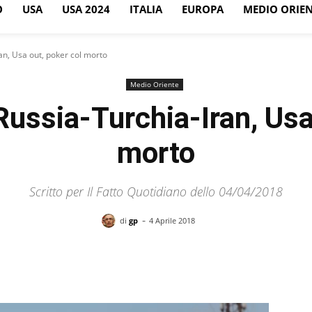
O
USA
USA 2024
ITALIA
EUROPA
MEDIO ORIE
ran, Usa out, poker col morto
Medio Oriente
 Russia-Turchia-Iran, Usa
morto
Scritto per Il Fatto Quotidiano dello 04/04/2018
-
di
gp
4 Aprile 2018
Facebook
X
Pinterest
WhatsApp