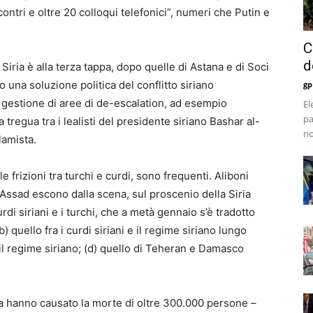
ontri e oltre 20 colloqui telefonici”, numeri che Putin e
C
d
a Siria è alla terza tappa, dopo quelle di Astana e di Soci
 una soluzione politica del conflitto siriano
gp
a gestione di aree di de-escalation, ad esempio
El
pa
a tregua tra i lealisti del presidente siriano Bashar al-
no
lamista.
e frizioni tra turchi e curdi, sono frequenti. Aliboni
i-Assad escono dalla scena, sul proscenio della Siria
urdi siriani e i turchi, che a metà gennaio s’è tradotto
b) quello fra i curdi siriani e il regime siriano lungo
 e il regime siriano; (d) quello di Teheran e Damasco
ia hanno causato la morte di oltre 300.000 persone –