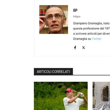
gp
https:
Giampiero Gramaglia, nato a
questa professione dal 197
a scrivere articoli per div
Gramaglia su
Twitter
ARTICOLI CORRELATI