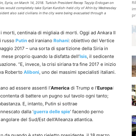
Ri
frin, Syria, on March 14, 2018. Turkish President Recep Tayyip Erdogan on
lies would completely take Syrian Kurdish-held city of Afrin by Wednesday
im
sident also said civilians in the city were being evacuated through a
pr
i morti, centinaia di migliaia di morti. Oggi ad Ankara Il
hi russo
Putin
ed iraniano
Rohani
: obiettivo del Vertice
aggio 2017 – una sorta di spartizione della Siria in
 mese proprio quando la disfatta dell’
Isis
, il sedicente
azione. “E, invece, la crisi siriana tra fine 2017 e inizio
rva Roberto
Aliboni
, uno dei massimi specialisti italiani.
uano ad essere assenti l’
America
di Trump e l’
Europa
:
contenta di battere un pugno sul tavolo ogni tanto;
astanza. E, intanto, Putin si sottrae
nnescato dalla ‘
guerra delle spie
’ facendo perno
a angolare del Sud/Est dell’Alleanza atlantica.
ero da quando è stato rieletto presidente, il 18 marzo,