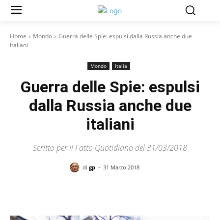
Home
Mondo
Guerra delle Spie: espulsi dalla Russia anche due
italiani
Mondo
Italia
Guerra delle Spie: espulsi
dalla Russia anche due
italiani
Scritto per Il Fatto Quotidiano del 31/03/2018
-
di
gp
31 Marzo 2018
Facebook
X
Pinterest
WhatsAp