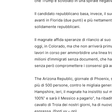
che Trump è scivolato in una spirale negativ
Il candidato repubblicano basa, invece, il su
avanti in Florida (due punti) e più nettament
solidamente repubblicani.
Il magnate affida speranze di rilancio al su
oggi, in Colorado, ma che non arriverà prima
lavori in corso per ammorbidire una linea tr
milioni d’immigrati senza documenti, che ha 
senza però compromettere i consensi già ac
The Arizona Republic, giornale di Phoenix,
più di 500 persone, contro le migliaia gene
Hampshire, ieri, il magnate ha insistito sul
100%” e sarà il Messico a pagarlo”, ha ribadi
cavallo di Troia dei nostri giorni, ha di nuo
espressa. (
fonti vv – gp
)