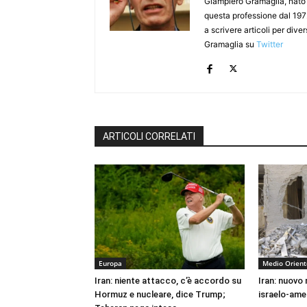
Giampiero Gramaglia, nato a
questa professione dal 197
a scrivere articoli per div
Gramaglia su
Twitter
ARTICOLI CORRELATI
Europa
Medio Orient
Iran: niente attacco, c’è accordo su
Iran: nuovo
Hormuz e nucleare, dice Trump;
israelo-ame