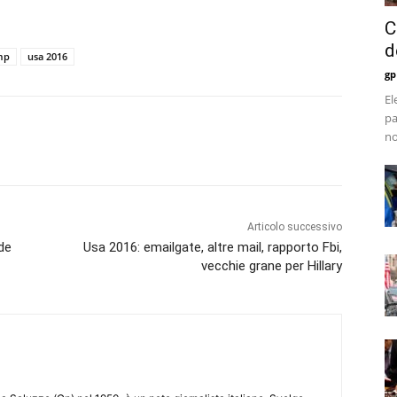
C
d
mp
usa 2016
gp
El
pa
no
Articolo successivo
nde
Usa 2016: emailgate, altre mail, rapporto Fbi,
vecchie grane per Hillary