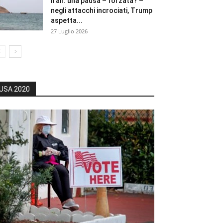
Iran: una pausa – forzata? –
negli attacchi incrociati, Trump
aspetta...
27 Luglio 2026
USA 2020