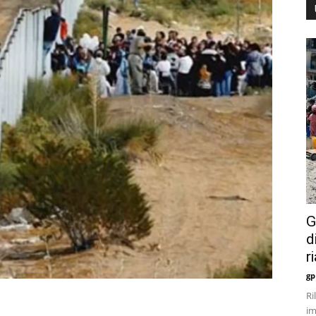
G
d
r
gp
Ri
im