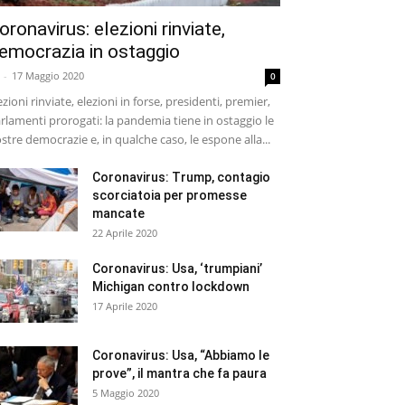
oronavirus: elezioni rinviate,
emocrazia in ostaggio
-
17 Maggio 2020
0
ezioni rinviate, elezioni in forse, presidenti, premier,
rlamenti prorogati: la pandemia tiene in ostaggio le
stre democrazie e, in qualche caso, le espone alla...
Coronavirus: Trump, contagio
scorciatoia per promesse
mancate
22 Aprile 2020
Coronavirus: Usa, ‘trumpiani’
Michigan contro lockdown
17 Aprile 2020
Coronavirus: Usa, “Abbiamo le
prove”, il mantra che fa paura
5 Maggio 2020