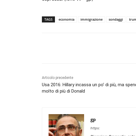
TAGS
economia
immigrazione
sondaggi
tru
Articolo precedente
Usa 2016: Hillary incassa un po’ di più, ma spe
molto di più di Donald
gp
https: