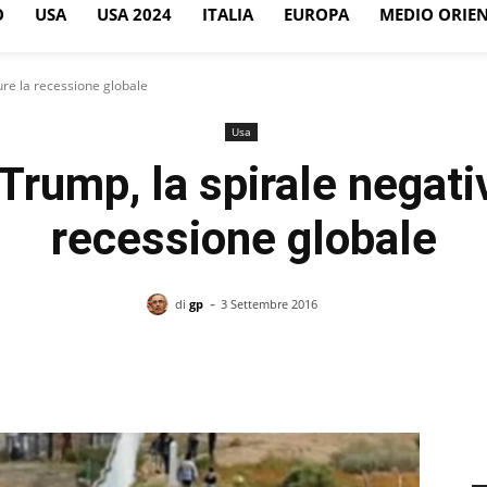
O
USA
USA 2024
ITALIA
EUROPA
MEDIO ORIE
ure la recessione globale
Usa
Trump, la spirale negativ
recessione globale
-
di
gp
3 Settembre 2016
Facebook
X
Pinterest
WhatsApp