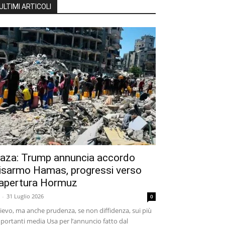
ULTIMI ARTICOLI
aza: Trump annuncia accordo
isarmo Hamas, progressi verso
iapertura Hormuz
-
31 Luglio 2026
0
lievo, ma anche prudenza, se non diffidenza, sui più
portanti media Usa per l’annuncio fatto dal