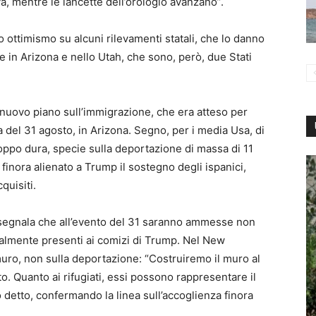
a, mentre le lancette dell’orologio avanzano”.
o ottimismo su alcuni rilevamenti statali, che lo danno
e in Arizona e nello Utah, che sono, però, due Stati
o nuovo piano sull’immigrazione, che era atteso per
 del 31 agosto, in Arizona. Segno, per i media Usa, di
oppo dura, specie sulla deportazione di massa di 11
finora alienato a Trump il sostegno degli ispanici,
quisiti.
 segnala che all’evento del 31 saranno ammesse non
ralmente presenti ai comizi di Trump. Nel New
 muro, non sulla deportazione: “Costruiremo il muro al
to. Quanto ai rifugiati, essi possono rappresentare il
vo detto, confermando la linea sull’accoglienza finora