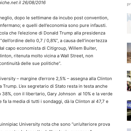
che.net il 26/08/2016
pr
meglio, dopo le settimane da incubo post convention,
nfermano; e quelli dell’economia sono pure infausti.
alcola che l’elezione di Donald Trump alla presidenza
ll’ordine dello 0,7 / 0,8%”, a causa dell’incertezza
dal capo economista di Citigroup, Willem Buiter,
linton, ritenuta molto vicina a Wall Street, non
ontinuità delle sue politiche”.
versity – margine d’errore 2,5% – assegna alla Clinton
 a Trump. L’ex segretario di Stato resta in testa anche
o 38%, con il libertario, Gary Johnson al 10% e la verde
he fa la media di tutti i sondaggi, dà la Clinton al 47,7 e
uinnipiac University nota che sono “un’ulteriore prova