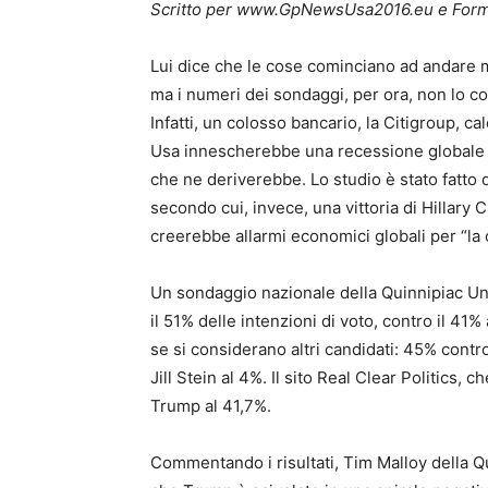
Scritto per www.GpNewsUsa2016.eu e Formi
Lui dice che le cose cominciano ad andare 
ma i numeri dei sondaggi, per ora, non lo co
Infatti, un colosso bancario, la Citigroup, c
Usa innescherebbe una recessione globale “de
che ne deriverebbe. Lo studio è stato fatto 
secondo cui, invece, una vittoria di Hillary C
creerebbe allarmi economici globali per “la c
Un sondaggio nazionale della Quinnipiac Uni
il 51% delle intenzioni di voto, contro il 41%
se si considerano altri candidati: 45% contr
Jill Stein al 4%. Il sito Real Clear Politics, c
Trump al 41,7%.
Commentando i risultati, Tim Malloy della Q