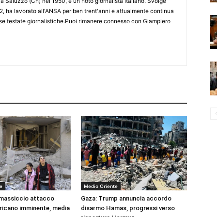
 Saluzzo (Cn) nel 1950, è un noto giornalista italiano. Svolge
2, ha lavorato all'ANSA per ben trent'anni e attualmente continua
erse testate giornalistiche.Puoi rimanere connesso con Giampiero
e
Medio Oriente
 massiccio attacco
Gaza: Trump annuncia accordo
ricano imminente, media
disarmo Hamas, progressi verso