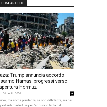
ULTIMI ARTICOLI
aza: Trump annuncia accordo
isarmo Hamas, progressi verso
iapertura Hormuz
-
31 Luglio 2026
0
lievo, ma anche prudenza, se non diffidenza, sui più
portanti media Usa per l’annuncio fatto dal