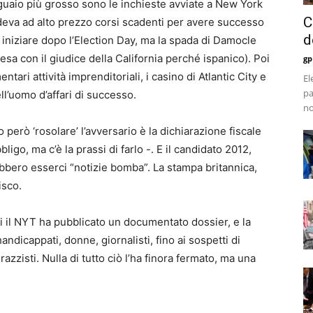
Il guaio più grosso sono le inchieste avviate a New York
C
deva ad alto prezzo corsi scadenti per avere successo
d
 iniziare dopo l’Election Day, ma la spada di Damocle
sa con il giudice della California perché ispanico). Poi
gp
ntari attività imprenditoriali, i casino di Atlantic City e
El
pa
ll’uomo d’affari di successo.
no
però ‘rosolare’ l’avversario è la dichiarazione fiscale
ligo, ma c’è la prassi di farlo -. E il candidato 2012,
bbero esserci “notizie bomba”. La stampa britannica,
isco.
cui il NYT ha pubblicato un documentato dossier, e la
ndicappati, donne, giornalisti, fino ai sospetti di
razzisti. Nulla di tutto ciò l’ha finora fermato, ma una