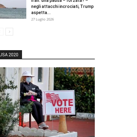
Iran: una pausa – forzata? –
negli attacchi incrociati, Trump
aspetta...
27 Luglio 2026
USA 2020