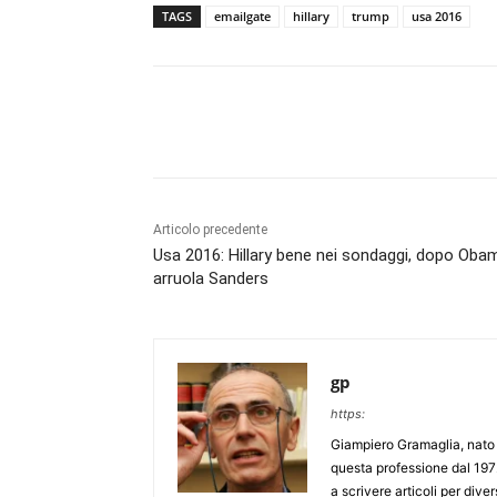
TAGS
emailgate
hillary
trump
usa 2016
Articolo precedente
Usa 2016: Hillary bene nei sondaggi, dopo Oba
arruola Sanders
gp
https:
Giampiero Gramaglia, nato a
questa professione dal 197
a scrivere articoli per div