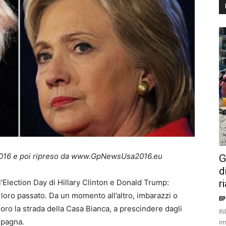
7/2016 e poi ripreso da www.GpNewsUsa2016.eu
G
d
r
ll’Election Day di Hillary Clinton e Donald Trump:
 loro passato. Da un momento all’altro, imbarazzi o
gp
oro la strada della Casa Bianca, a prescindere dagli
Ri
ampagna.
im