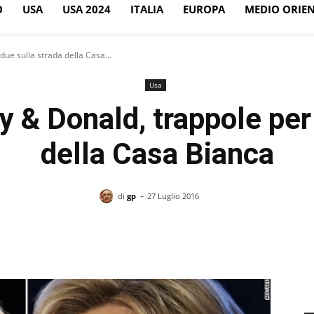
O
USA
USA 2024
ITALIA
EUROPA
MEDIO ORIE
due sulla strada della Casa...
Usa
y & Donald, trappole per
della Casa Bianca
-
di
gp
27 Luglio 2016
Facebook
X
Pinterest
WhatsApp