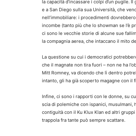
la capacità d’incassare i colpi d’un pugile. 
e a San Diego sulla sua Università, che ven
nell’immobiliare: i procedimenti dovrebbero
incombe (tanto più che lo showman se l’è pre
ci sono le vecchie storie di alcune sue fallime
la compagnia aerea, che intaccano il mito de
La questione su cui i democratici potrebbero 
che il magnate non tira fuori – non ne ha l’obb
Mitt Romney, va dicendo che lì dentro potre
intanto, gli ha già scoperto magagne con il f
Infine, ci sono i rapporti con le donne, su 
scia di polemiche con ispanici, musulmani, ha
contiguità con il Ku Klux Klan ed altri gruppi 
trappola fra tante può sempre scattare.