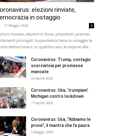
oronavirus: elezioni rinviate,
emocrazia in ostaggio
-
17 Maggio 2020
0
ezioni rinviate, elezioni in forse, presidenti, premier,
rlamenti prorogati: la pandemia tiene in ostaggio le
stre democrazie e, in qualche caso, le espone alla...
Coronavirus: Trump, contagio
scorciatoia per promesse
mancate
22 Aprile 2020
Coronavirus: Usa, ‘trumpiani’
Michigan contro lockdown
17 Aprile 2020
Coronavirus: Usa, “Abbiamo le
prove”, il mantra che fa paura
5 Maggio 2020