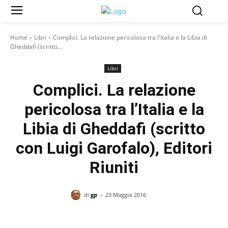
Home
Libri
Complici. La relazione pericolosa tra l'Italia e la Libia di
Gheddafi (scritto...
Libri
Complici. La relazione
pericolosa tra l’Italia e la
Libia di Gheddafi (scritto
con Luigi Garofalo), Editori
Riuniti
-
di
gp
23 Maggio 2016
Facebook
X
Pinterest
WhatsAp