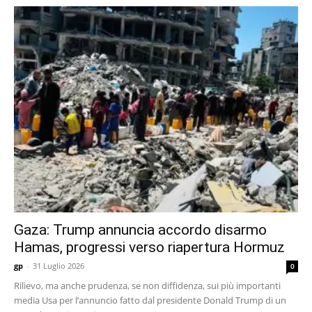
Gaza: Trump annuncia accordo disarmo
Hamas, progressi verso riapertura Hormuz
gp
-
31 Luglio 2026
0
Rilievo, ma anche prudenza, se non diffidenza, sui più importanti
media Usa per l’annuncio fatto dal presidente Donald Trump di un