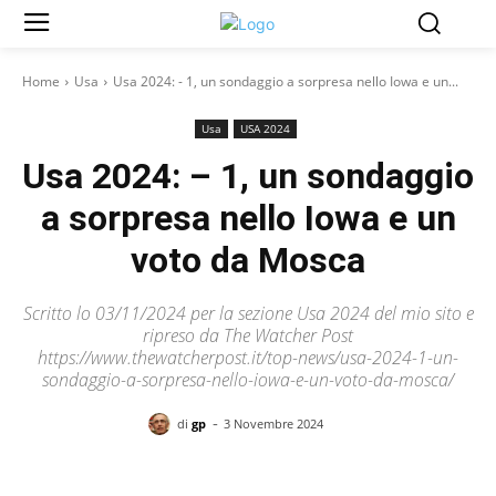
Home
Usa
Usa 2024: - 1, un sondaggio a sorpresa nello Iowa e un...
Usa
USA 2024
Usa 2024: – 1, un sondaggio
a sorpresa nello Iowa e un
voto da Mosca
Scritto lo 03/11/2024 per la sezione Usa 2024 del mio sito e
ripreso da The Watcher Post
https://www.thewatcherpost.it/top-news/usa-2024-1-un-
sondaggio-a-sorpresa-nello-iowa-e-un-voto-da-mosca/
-
di
gp
3 Novembre 2024
Facebook
X
Pinterest
WhatsAp