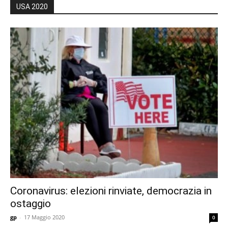
USA 2020
Coronavirus: elezioni rinviate, democrazia in
ostaggio
gp
-
17 Maggio 2020
0