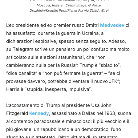
Vladimir Putin at the Kremlin February 14, 2020 in
Moscow, Russia. (Credit Image: © Alexei
Druzhinin/Kremlin Pool/Planet Pix via ZUMA Wire)
L’ex presidente ed ex premier russo Dmitri
Medvedev
ci
ha assuefatto, durante la guerra in Ucraina, a
dichiarazioni esplosive, spesso senza seguito. Adesso,
su Telegram scrive un pensiero un po’ confuso ma molto
articolato sulle elezioni statunitensi, che “non
cambieranno nulla per la Russia”: Trump è “sbiadito”,
“dice banalità” e “non può fermare la guerra” – “se ci
provasse davvero, potrebbe diventare il nuovo JFK”;
Harris è “stupida, inesperta, impulsiva”.
L’accostamento di Trump al presidente Usa John
Fitzgerald
Kennedy
, assassinato a Dallas nel 1963, suona
al contempo paradossale e minaccioso: il più vecchio e il
più giovane; un repubblicano e un democratico; l’uno
sfuggito a un attentato, l’altro vittima di un attentato.