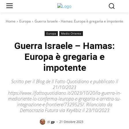
Home
Europa
Guerra Israele - Hamas: Europa è gregaria e impotente
Europa
Medio Oriente
Guerra Israele – Hamas:
Europa è gregaria e
impotente
Scritto per il Blog de Il Fatto Quotidiano e pubblicato il
21/10/2023
https://www.ilfattoquotidiano.it/2023/10/20/la-guerra-in-
medioriente-lo-conferma-leuropa-e-gregaria-e-arretra-su-
integrazione-e-frontiere/7329525/. Rilanciato da
Democrazia Futura via Key4biz il 23/10/2023
-
di
gp
21 Ottobre 2023