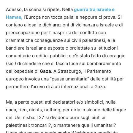
Adesso, la scena si ripete. Nella
guerra tra Israele e
Hamas,
l’Europa non tocca palla; e neppure ci prova. Si
contano a iosa le dichiarazioni di vicinanza a Israele e di
preoccupazione per l’inasprirsi del conflitto con
drammatiche conseguenze sui civili palestinesi, e le
bandiere israeliane esposte o proiettate su istituzioni
comunitarie o edifici pubblici; e c’è stato l’atto di coraggio
(sic!) di chiedere che si faccia luce sul bombardamento
dell’ospedale di
Gaza
. A Strasburgo, il Parlamento
europeo invoica una “pausa umanitaria” delle ostilità per
permettere l’arrivo di aiuti internazionali a Gaza.
Ma, a parte questi atti declaratori e/o simbolici, nulla,
nada, rien, nichts, nothing, per dirla in alcune delle lingue
dell’Ue: nisba. I 27 si dividono pure sugli aiuti ai
palestinesi: troncarli?, o mantenere quelli umanitari?
Linea che passa quando anche Washington condivide