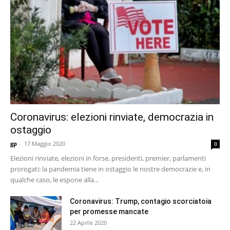
Coronavirus: elezioni rinviate, democrazia in
ostaggio
gp
-
17 Maggio 2020
0
Elezioni rinviate, elezioni in forse, presidenti, premier, parlamenti
prorogati: la pandemia tiene in ostaggio le nostre democrazie e, in
qualche caso, le espone alla...
Coronavirus: Trump, contagio scorciatoia
per promesse mancate
22 Aprile 2020