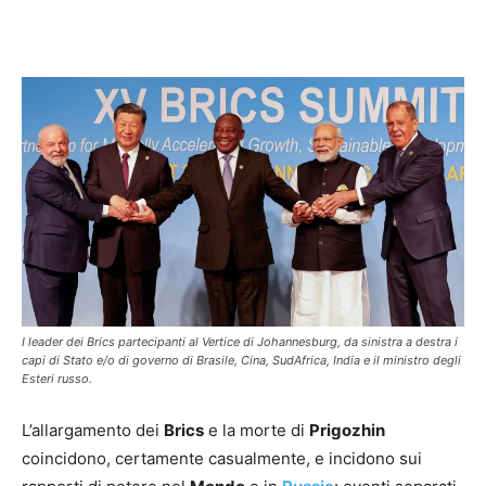
Facebook
X
Pinterest
WhatsAp
I leader dei Brics partecipanti al Vertice di Johannesburg, da sinistra a destra i
capi di Stato e/o di governo di Brasile, Cina, SudAfrica, India e il ministro degli
Esteri russo.
L’allargamento dei
Brics
e la morte di
Prigozhin
coincidono, certamente casualmente, e incidono sui