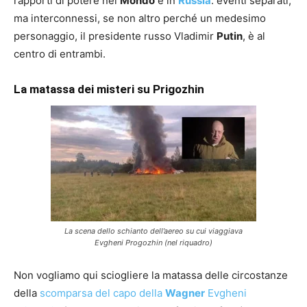
rapporti di potere nel
Mondo
e in
Russia
: eventi separati,
ma interconnessi, se non altro perché un medesimo
personaggio, il presidente russo Vladimir
Putin
, è al
centro di entrambi.
La matassa dei misteri su Prigozhin
La scena dello schianto dell’aereo su cui viaggiava
Evgheni Progozhin (nel riquadro)
Non vogliamo qui sciogliere la matassa delle circostanze
della
scomparsa del capo della
Wagner
Evgheni