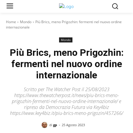
Home
Mondo
Più Brics, meno Prigozhin: fermenti nel nuovo ordine
internazionale
Mondo
Più Brics, meno Prigozhin:
fermenti nel nuovo ordine
internazionale
Scritto per The Watcher Post il 25/08/2023
https://www.thewatcherpost.it/news/piu-brics-meno-
prigozhin-fermenti-nel-nuovo-ordine-internazionale/ e
ripreso da Democrazia Futura via Key4biz
https://www.key4biz.it/piu-brics-meno-prigozin/457266/
-
di
gp
25 Agosto 2023