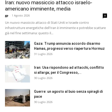
Iran: nuovo massiccio attacco israelo-
americano imminente, media
gp
-
1 Agosto 2026
0
Un nuovo massiccio attacco di Stati Uniti e Israele contro
infrastrutture energetiche dell'Iran è imminente e potrebbe scattare
già nel fine settimana: questo il...
Gaza: Trump annuncia accordo disarmo
Hamas, progressi verso riapertura Hormuz
31 Luglio 2026
Iran: Usa rispondono ad attacchi, conflitto
si allarga; per il Congresso,...
30 Luglio 2026
Guerre: un agosto al buio senza spiragli di
pace
30 Luglio 2026