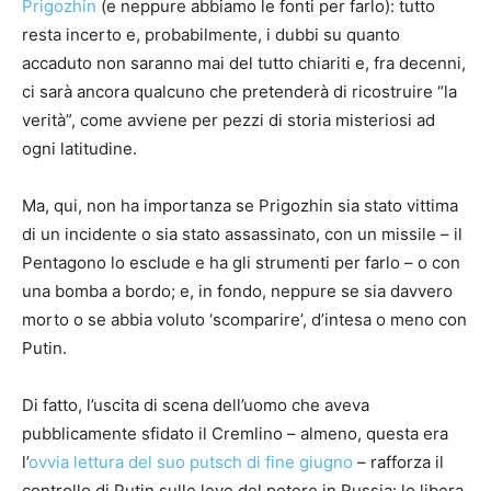
Prigozhin
(e neppure abbiamo le fonti per farlo): tutto
resta incerto e, probabilmente, i dubbi su quanto
accaduto non saranno mai del tutto chiariti e, fra decenni,
ci sarà ancora qualcuno che pretenderà di ricostruire “la
verità”, come avviene per pezzi di storia misteriosi ad
ogni latitudine.
Ma, qui, non ha importanza se Prigozhin sia stato vittima
di un incidente o sia stato assassinato, con un missile – il
Pentagono lo esclude e ha gli strumenti per farlo – o con
una bomba a bordo; e, in fondo, neppure se sia davvero
morto o se abbia voluto ‘scomparire’, d’intesa o meno con
Putin.
Di fatto, l’uscita di scena dell’uomo che aveva
pubblicamente sfidato il Cremlino – almeno, questa era
l’
ovvia lettura del suo putsch di fine giugno
– rafforza il
controllo di Putin sulle leve del potere in Russia: lo libera