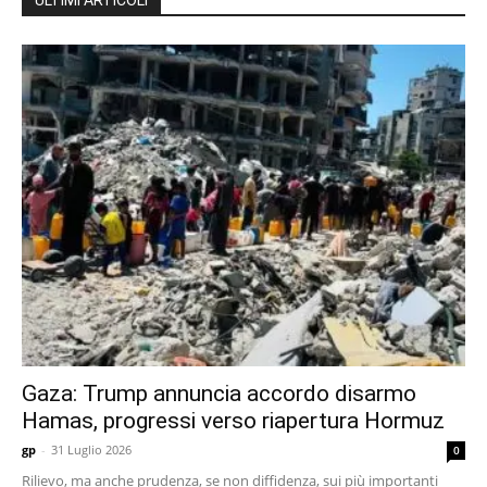
ULTIMI ARTICOLI
Gaza: Trump annuncia accordo disarmo
Hamas, progressi verso riapertura Hormuz
gp
-
31 Luglio 2026
0
Rilievo, ma anche prudenza, se non diffidenza, sui più importanti