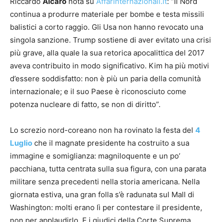
Riccardo
Alcaro
nota su
AffarInternazionali.it
: “Il Nord
continua a produrre materiale per bombe e testa missili
balistici a corto raggio. Gli Usa non hanno revocato una
singola sanzione. Trump sostiene di aver evitato una crisi
più grave, alla quale la sua retorica apocalittica del 2017
aveva contribuito in modo significativo. Kim ha più motivi
d’essere soddisfatto: non è più un paria della comunità
internazionale; e il suo Paese è riconosciuto come
potenza nucleare di fatto, se non di diritto”.
Lo screzio nord-coreano non ha rovinato la festa del
4
Luglio
che il magnate presidente ha costruito a sua
immagine e somiglianza: magniloquente e un po’
pacchiana, tutta centrata sulla sua figura, con una parata
militare senza precedenti nella storia americana. Nella
giornata estiva, una gran folla s’è radunata sul Mall di
Washington: molti erano lì per contestare il presidente,
non per applaudirlo. E i giudici della Corte Suprema