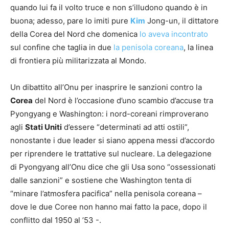
quando lui fa il volto truce e non s’illudono quando è in
buona; adesso, pare lo imiti pure
Kim
Jong-un, il dittatore
della Corea del Nord che domenica
lo aveva incontrato
sul confine che taglia in due
la penisola coreana
, la linea
di frontiera più militarizzata al Mondo.
Un dibattito all’Onu per inasprire le sanzioni contro la
Core
a
del Nord è l’occasione d’uno scambio d’accuse tra
Pyongyang e Washington: i nord-coreani rimproverano
agli
Stati Uniti
d’essere “determinati ad atti ostili”,
nonostante i due leader si siano appena messi d’accordo
per riprendere le trattative sul nucleare. La delegazione
di Pyongyang all’Onu dice che gli Usa sono “ossessionati
dalle sanzioni” e sostiene che Washington tenta di
“minare l’atmosfera pacifica” nella penisola coreana –
dove le due Coree non hanno mai fatto la pace, dopo il
conflitto dal 1950 al ’53 -.