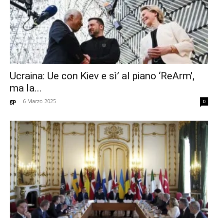
Ucraina: Ue con Kiev e sì’ al piano ‘ReArm’,
ma la...
gp
-
6 Marzo 2025
0