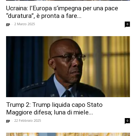
Ucraina: l’Europa s’impegna per una pace
“duratura”, è pronta a fare...
gp
-
2 Marzo 2025
0
Trump 2: Trump liquida capo Stato
Maggiore difesa; luna di miele...
gp
-
22 Febbraio 2025
0