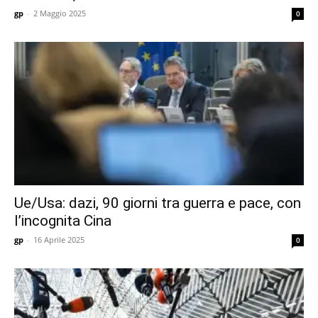
gp
-
2 Maggio 2025
0
Ue/Usa: dazi, 90 giorni tra guerra e pace, con
l’incognita Cina
gp
-
16 Aprile 2025
0