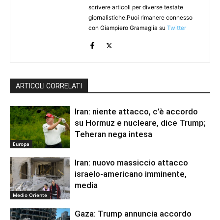
scrivere articoli per diverse testate
giornalistiche.Puoi rimanere connesso
con Giampiero Gramaglia su
Twitter
ARTICOLI CORRELATI
Iran: niente attacco, c’è accordo
su Hormuz e nucleare, dice Trump;
Teheran nega intesa
Europa
Iran: nuovo massiccio attacco
israelo-americano imminente,
media
Medio Oriente
Gaza: Trump annuncia accordo