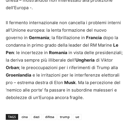
difesa – mostrandosi non interessato alla protezione
dell’Europa -.
Il fermento internazionale non cancella i problemi interni
all’Unione europea: la lenta formazione del nuovo
governo in
Germania
; la fibrillazione in
Francia
dopo la
condanna in primo grado della leader del RM Marine
Le
Pen
: le incertezze in
Romania
in vista delle presidenziali;
la deriva sempre più illiberale dell’
Ungheria
di Viktor
Orban
; le preoccupazioni per i riferimenti di Trump alla
Groenlandia
e le irritazioni per le interferenze elettorali
pro – estrema destra di Elon
Musk
. Ma la percezione del
‘nemico alle porte’ fa passare in subordine malesseri e
debolezze di un’Europa ancora fragile.
TAGS
cina
dazi
difesa
trump
ue