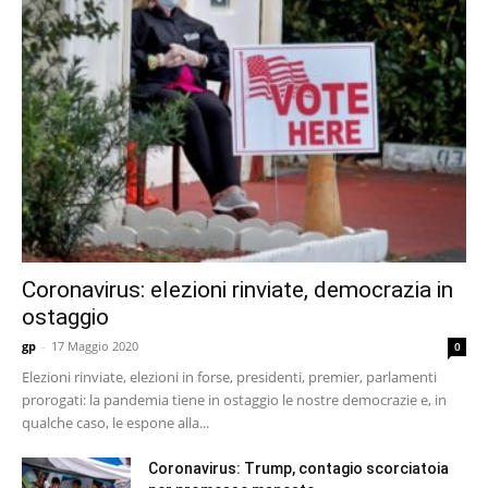
Coronavirus: elezioni rinviate, democrazia in
ostaggio
gp
-
17 Maggio 2020
0
Elezioni rinviate, elezioni in forse, presidenti, premier, parlamenti
prorogati: la pandemia tiene in ostaggio le nostre democrazie e, in
qualche caso, le espone alla...
Coronavirus: Trump, contagio scorciatoia