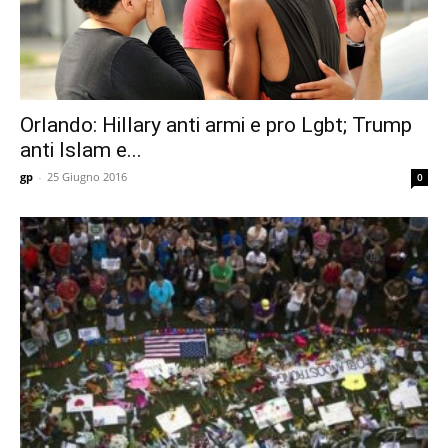
Orlando: Hillary anti armi e pro Lgbt; Trump
anti Islam e...
gp
-
25 Giugno 2016
0