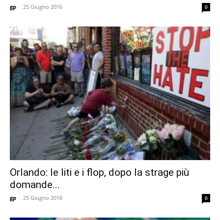
gp
-
25 Giugno 2016
0
Orlando: le liti e i flop, dopo la strage più
domande...
gp
-
25 Giugno 2016
0