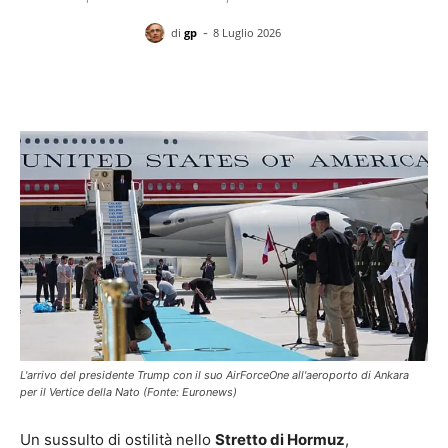
-
di
gp
8 Luglio 2026
Facebook
X
Pinterest
WhatsAp
L'arrivo del presidente Trump con il suo AirForceOne all'aeroporto di Ankara
per il Vertice della Nato (Fonte: Euronews)
Un sussulto di ostilità nello
Stretto di Hormuz
,