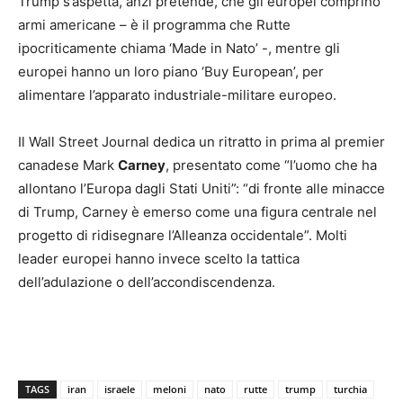
Trump s’aspetta, anzi pretende, che gli europei comprino
armi americane – è il programma che Rutte
ipocriticamente chiama ‘Made in Nato’ -, mentre gli
europei hanno un loro piano ‘Buy European’, per
alimentare l’apparato industriale-militare europeo.
Il Wall Street Journal dedica un ritratto in prima al premier
canadese Mark
Carney
, presentato come “l’uomo che ha
allontano l’Europa dagli Stati Uniti”: “di fronte alle minacce
di Trump, Carney è emerso come una figura centrale nel
progetto di ridisegnare l’Alleanza occidentale”. Molti
leader europei hanno invece scelto la tattica
dell’adulazione o dell’accondiscendenza.
TAGS
iran
israele
meloni
nato
rutte
trump
turchia