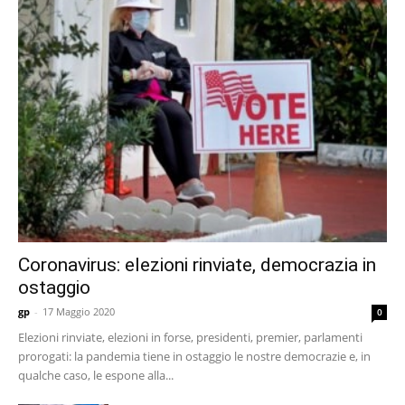
Coronavirus: elezioni rinviate, democrazia in
ostaggio
gp
-
17 Maggio 2020
0
Elezioni rinviate, elezioni in forse, presidenti, premier, parlamenti
prorogati: la pandemia tiene in ostaggio le nostre democrazie e, in
qualche caso, le espone alla...