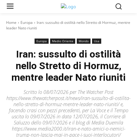
Home
Europa
Iran: sussulto di ostilità nello Stretto di Hormuz, mentre
leader Nato riuniti
Europa
Medio Oriente
Mondo
Usa
Iran: sussulto di ostilità
nello Stretto di Hormuz,
mentre leader Nato riuniti
Scritto lo 08/07/2026 per The Watcher Post
https://www.thewatcherpost.it/news/iran-sussulto-di-ostilita-
nello-stretto-di-hormuz-mentre-leader-nato-riuniti/ e,
facendo crasi con pezzi precedenti, per La Voce e il Tempo
uscita lo 09/07/2026 in data 12/07/2026, il Corriere di
Saluzzo dello 09/07/2026 e il blog di Media Duemila
https://www.media2000.it/iran-e-nato-amici-o-nemici-
trump-non-lascia-mai-in-pace-i-suoi-interlocutori/