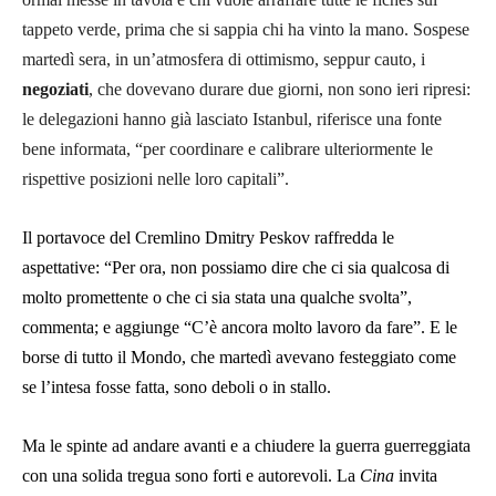
tappeto verde, prima che si sappia chi ha vinto la mano. Sospese
martedì sera, in un’atmosfera di ottimismo, seppur cauto, i
negoziati
, che dovevano durare due giorni, non sono ieri ripresi:
le delegazioni hanno già lasciato Istanbul, riferisce una fonte
bene informata, “per coordinare e calibrare ulteriormente le
rispettive posizioni nelle loro capitali”.
Il portavoce del Cremlino Dmitry Peskov raffredda le
aspettative: “Per ora, non possiamo dire che ci sia qualcosa di
molto promettente o che ci sia stata una qualche svolta”,
commenta; e aggiunge “C’è ancora molto lavoro da fare”. E le
borse di tutto il Mondo, che martedì avevano festeggiato come
se l’intesa fosse fatta, sono deboli o in stallo.
Ma le spinte ad andare avanti e a chiudere la guerra guerreggiata
con una solida tregua sono forti e autorevoli. La
Cina
invita