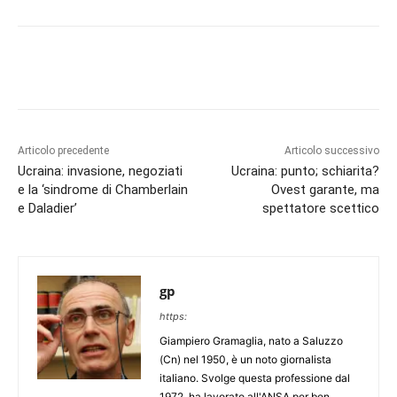
Articolo precedente
Articolo successivo
Ucraina: invasione, negoziati
Ucraina: punto; schiarita?
e la ‘sindrome di Chamberlain
Ovest garante, ma
e Daladier’
spettatore scettico
gp
https:
Giampiero Gramaglia, nato a Saluzzo
(Cn) nel 1950, è un noto giornalista
italiano. Svolge questa professione dal
1972, ha lavorato all'ANSA per ben