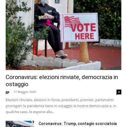
Coronavirus: elezioni rinviate, democrazia in
ostaggio
gp
-
17 Maggio 2020
0
Elezioni rinviate, elezioni in forse, presidenti, premier, parlamenti
prorogati: la pandemia tiene in ostaggio le nostre democrazie e, in
qualche caso, le espone alla...
Coronavirus: Trump, contagio scorciatoia