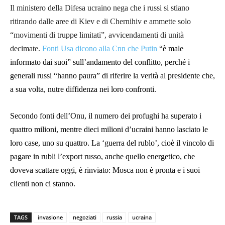
Il ministero della Difesa ucraino nega che i russi si stiano
ritirando dalle aree di Kiev e di Chernihiv e ammette solo
“movimenti di truppe limitati”, avvicendamenti di unità
decimate.
Fonti Usa dicono alla Cnn che Putin
“è male
informato dai suoi” sull’andamento del conflitto, perché i
generali russi “hanno paura” di riferire la verità al presidente che,
a sua volta, nutre diffidenza nei loro confronti.
Secondo fonti dell’Onu, il numero dei profughi ha superato i
quattro milioni, mentre dieci milioni d’ucraini hanno lasciato le
loro case, uno su quattro. La ‘guerra del rublo’, cioè il vincolo di
pagare in rubli l’export russo, anche quello energetico, che
doveva scattare oggi, è rinviato: Mosca non è pronta e i suoi
clienti non ci stanno.
TAGS
invasione
negoziati
russia
ucraina