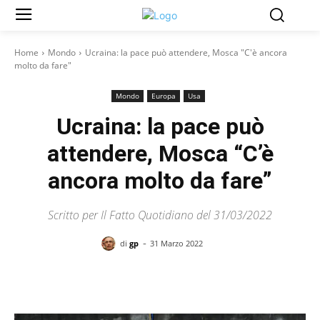
Home
Mondo
Ucraina: la pace può attendere, Mosca "C'è ancora
molto da fare"
Mondo
Europa
Usa
Ucraina: la pace può
attendere, Mosca “C’è
ancora molto da fare”
Scritto per Il Fatto Quotidiano del 31/03/2022
-
di
gp
31 Marzo 2022
Facebook
X
Pinterest
WhatsAp