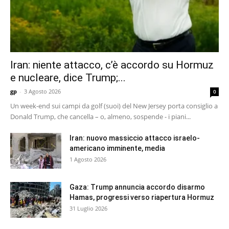
Iran: niente attacco, c’è accordo su Hormuz
e nucleare, dice Trump;...
gp
-
3 Agosto 2026
0
Un week-end sui campi da golf (suoi) del New Jersey porta consiglio a
Donald Trump, che cancella – o, almeno, sospende - i piani...
Iran: nuovo massiccio attacco israelo-
americano imminente, media
1 Agosto 2026
Gaza: Trump annuncia accordo disarmo
Hamas, progressi verso riapertura Hormuz
31 Luglio 2026