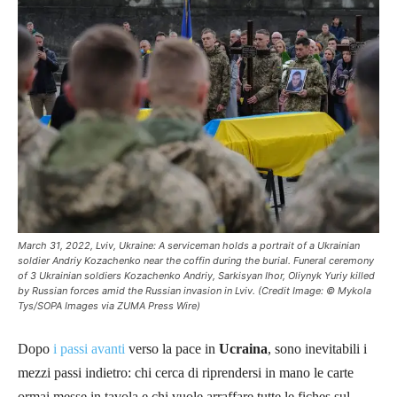
March 31, 2022, Lviv, Ukraine: A serviceman holds a portrait of a Ukrainian
soldier Andriy Kozachenko near the coffin during the burial. Funeral ceremony
of 3 Ukrainian soldiers Kozachenko Andriy, Sarkisyan Ihor, Oliynyk Yuriy killed
by Russian forces amid the Russian invasion in Lviv. (Credit Image: © Mykola
Tys/SOPA Images via ZUMA Press Wire)
Dopo
i passi avanti
verso la pace in
Ucraina
, sono inevitabili i
mezzi passi indietro: chi cerca di riprendersi in mano le carte
ormai messe in tavola e chi vuole arraffare tutte le fiches sul