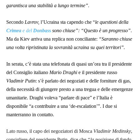
garantisca una stabilità a lungo termine”.
Secondo
Lavrov,
l’Ucraina sta capendo che “
le questioni della
Crimea
e del
Donbass
sono chiuse”: “Questo è un progresso”
.
Ma da Kiev arriva una replica non conciliante:
“Saranno chiuse
una volta ripristinata la sovranità ucraina su quei territori”
.
In serata, c’è stata una telefonata di quasi un’ora tra il presidente
del Consiglio italiano
Mario Draghi
e il presidente russo
Vladimir Putin
: s’è parlato dei negoziati e delle forniture di gas,
della necessità di giungere presto a una tregua e delle emergenze
umanitarie. Draghi voleva “parlare di pace” e l’Italia è
disponibile “a contribuire a una ‘de-escalation’”. I due si
manterranno in contatto.
Lato russo, il capo dei negoziatori di Mosca
Vladimir Medinsky
,
consigliere del presidente Putin, dice che
“la posizione di fondo