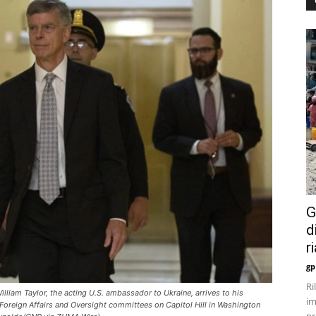
G
d
r
gp
Ri
lliam Taylor, the acting U.S. ambassador to Ukraine, arrives to his
im
 Foreign Affairs and Oversight committees on Capitol Hill in Washington