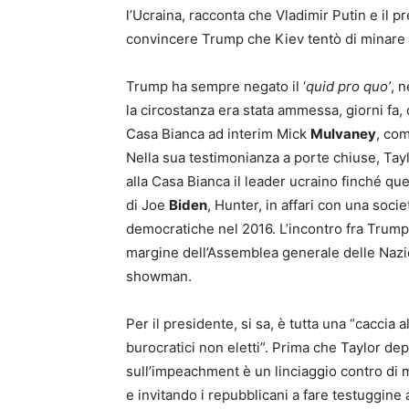
l’Ucraina, racconta che Vladimir Putin e il 
convincere Trump che Kiev tentò di minare l
Trump ha sempre negato il ‘
quid pro quo’
, 
la circostanza era stata ammessa, giorni fa, d
Casa Bianca ad interim Mick
Mulvaney
, co
Nella sua testimonianza a porte chiuse, Tay
alla Casa Bianca il leader ucraino finché que
di Joe
Biden
, Hunter, in affari con una soc
democratiche nel 2016. L’incontro fra Trump
margine dell’Assemblea generale delle Nazion
showman.
Per il presidente, si sa, è tutta una “caccia
burocratici non eletti”. Prima che Taylor dep
sull’impeachment è un linciaggio contro di 
e invitando i repubblicani a fare testuggine 