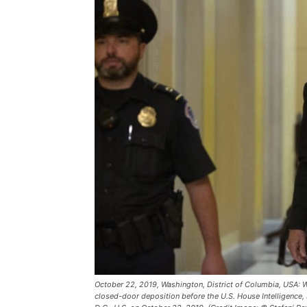
October 22, 2019, Washington, District of Columbia, USA: Wi
closed-door deposition before the U.S. House Intelligence,