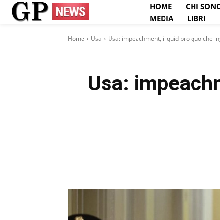
HOME
CHI SON
MEDIA
LIBRI
Home
Usa
Usa: impeachment, il quid pro quo che i
Usa: impeachm