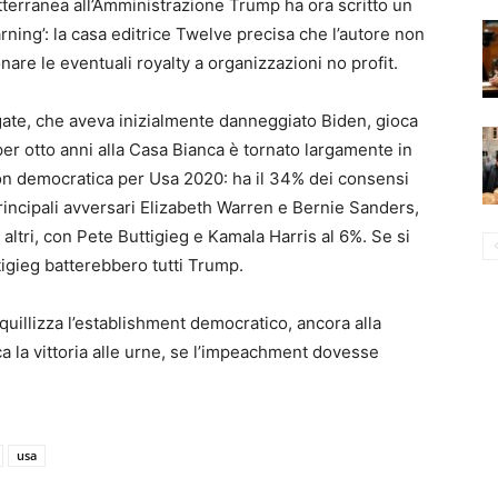
tterranea all’Amministrazione Trump ha ora scritto un
arning’: la casa editrice Twelve precisa che l’autore non
are le eventuali royalty a organizzazioni no profit.
ate, che aveva inizialmente danneggiato Biden, gioca
per otto anni alla Casa Bianca è tornato largamente in
ation democratica per Usa 2020: ha il 34% dei consensi
rincipali avversari Elizabeth Warren e Bernie Sanders,
i altri, con Pete Buttigieg e Kamala Harris al 6%. Se si
igieg batterebbero tutti Trump.
uillizza l’establishment democratico, ancora alla
ca la vittoria alle urne, se l’impeachment dovesse
usa