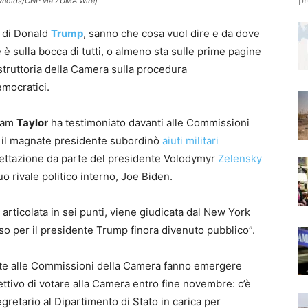
pr
Reynolds/CNP via ZUMA Wire)
i di Donald
Trump
, sanno che cosa vuol dire e da dove
 è sulla bocca di tutti, o almeno sta sulle prime pagine
l’istruttoria della Camera sulla procedura
emocratici.
liam
Taylor
ha testimoniato davanti alle Commissioni
 il magnate presidente subordinò
aiuti militari
ccettazione da parte del presidente Volodymyr
Zelensky
uo rivale politico interno, Joe Biden.
 articolata in sei punti, viene giudicata dal New York
so per il presidente Trump finora divenuto pubblico”.
nte alle Commissioni della Camera fanno emergere
ettivo di votare alla Camera entro fine novembre: c’è
gretario al Dipartimento di Stato in carica per