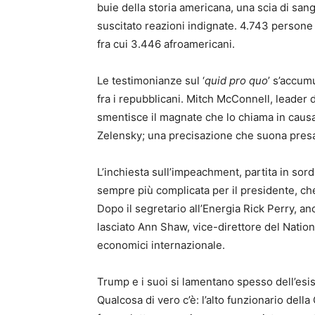
buie della storia americana, una scia di san
suscitato reazioni indignate. 4.743 persone so
fra cui 3.446 afroamericani.
Le testimonianze sul ‘
quid pro quo
’ s’accum
fra i repubblicani. Mitch McConnell, leader 
smentisce il magnate che lo chiama in causa:
Zelensky; una precisazione che suona presa
L’inchiesta sull’impeachment, partita in sord
sempre più complicata per il presidente, ch
Dopo il segretario all’Energia Rick Perry, an
lasciato Ann Shaw, vice-direttore del Nation
economici internazionale.
Trump e i suoi si lamentano spesso dell’esis
Qualcosa di vero c’è: l’alto funzionario del