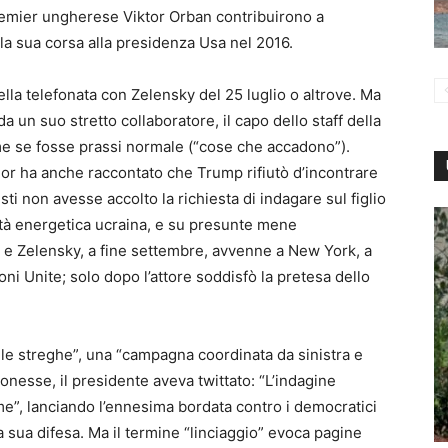
premier ungherese Viktor Orban contribuirono a
a sua corsa alla presidenza Usa nel 2016.
nella telefonata con Zelensky del 25 luglio o altrove. Ma
a un suo stretto collaboratore, il capo dello staff della
me se fosse prassi normale (“cose che accadono”).
lor ha anche raccontato che Trump rifiutò d’incontrare
sti non avesse accolto la richiesta di indagare sul figlio
ietà energetica ucraina, e su presunte mene
 e Zelensky, a fine settembre, avvenne a New York, a
i Unite; solo dopo l’attore soddisfò la pretesa dello
 alle streghe”, una “campagna coordinata da sinistra e
onesse, il presidente aveva twittato: “L’indagine
me”, lanciando l’ennesima bordata contro i democratici
a sua difesa. Ma il termine “linciaggio” evoca pagine