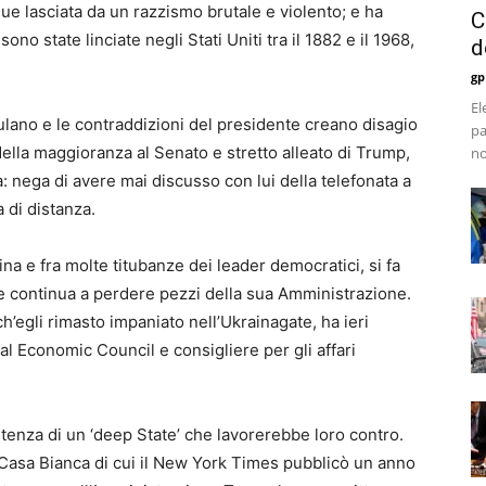
gue lasciata da un razzismo brutale e violento; e ha
C
no state linciate negli Stati Uniti tra il 1882 e il 1968,
d
gp
El
ulano e le contraddizioni del presidente creano disagio
pa
della maggioranza al Senato e stretto alleato di Trump,
no
 nega di avere mai discusso con lui della telefonata a
 di distanza.
ina e fra molte titubanze dei leader democratici, si fa
e continua a perdere pezzi della sua Amministrazione.
ch’egli rimasto impaniato nell’Ukrainagate, ha ieri
al Economic Council e consigliere per gli affari
tenza di un ‘deep State’ che lavorerebbe loro contro.
la Casa Bianca di cui il New York Times pubblicò un anno