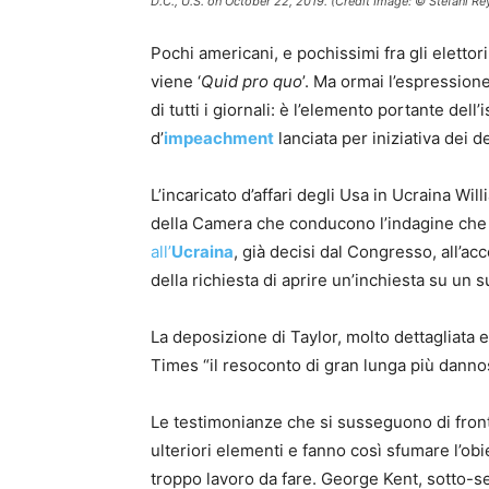
D.C., U.S. on October 22, 2019. (Credit Image: © Stefani 
Pochi americani, e pochissimi fra gli elettor
viene ‘
Quid pro quo
’. Ma ormai l’espressione
di tutti i giornali: è l’elemento portante del
d’
impeachment
lanciata per iniziativa dei d
L’incaricato d’affari degli Usa in Ucraina Wil
della Camera che conducono l’indagine che
all’
Ucraina
, già decisi dal Congresso, all’a
della richiesta di aprire un’inchiesta su un s
La deposizione di Taylor, molto dettagliata e
Times “il resoconto di gran lunga più danno
Le testimonianze che si susseguono di fro
ulteriori elementi e fanno così sfumare l’obi
troppo lavoro da fare. George Kent, sotto-se