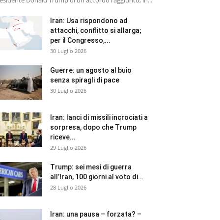
esidente Donald Trump di un accordo raggiunto, in...
Iran: Usa rispondono ad
attacchi, conflitto si allarga;
per il Congresso,...
30 Luglio 2026
Guerre: un agosto al buio
senza spiragli di pace
30 Luglio 2026
Iran: lanci di missili incrociati a
sorpresa, dopo che Trump
riceve...
29 Luglio 2026
Trump: sei mesi di guerra
all’Iran, 100 giorni al voto di...
28 Luglio 2026
Iran: una pausa – forzata? –