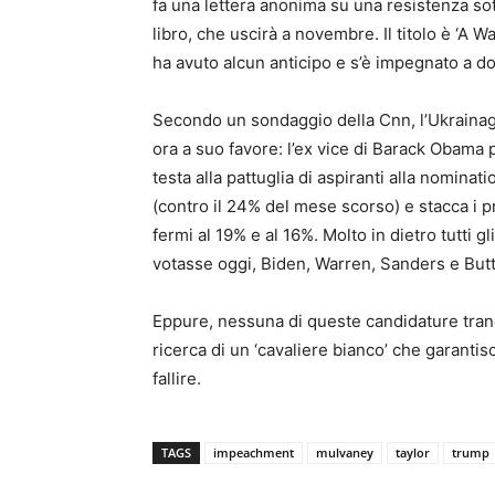
fa una lettera anonima su una resistenza so
libro, che uscirà a novembre. Il titolo è ‘A W
ha avuto alcun anticipo e s’è impegnato a don
Secondo un sondaggio della Cnn, l’Ukrainag
ora a suo favore: l’ex vice di Barack Obama 
testa alla pattuglia di aspiranti alla nomin
(contro il 24% del mese scorso) e stacca i p
fermi al 19% e al 16%. Molto in dietro tutti gl
votasse oggi, Biden, Warren, Sanders e Butt
Eppure, nessuna di queste candidature tranq
ricerca di un ‘cavaliere bianco’ che garantis
fallire.
TAGS
impeachment
mulvaney
taylor
trump