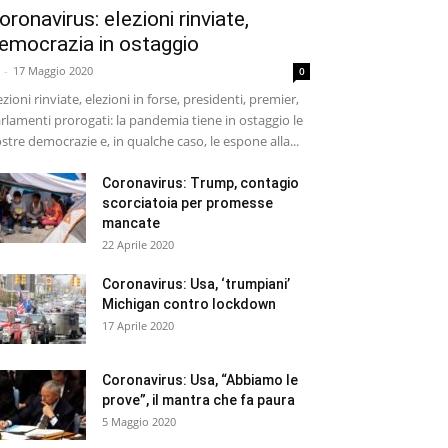
oronavirus: elezioni rinviate,
emocrazia in ostaggio
-
17 Maggio 2020
0
ezioni rinviate, elezioni in forse, presidenti, premier,
rlamenti prorogati: la pandemia tiene in ostaggio le
stre democrazie e, in qualche caso, le espone alla...
Coronavirus: Trump, contagio
scorciatoia per promesse
mancate
22 Aprile 2020
Coronavirus: Usa, ‘trumpiani’
Michigan contro lockdown
17 Aprile 2020
Coronavirus: Usa, “Abbiamo le
prove”, il mantra che fa paura
5 Maggio 2020