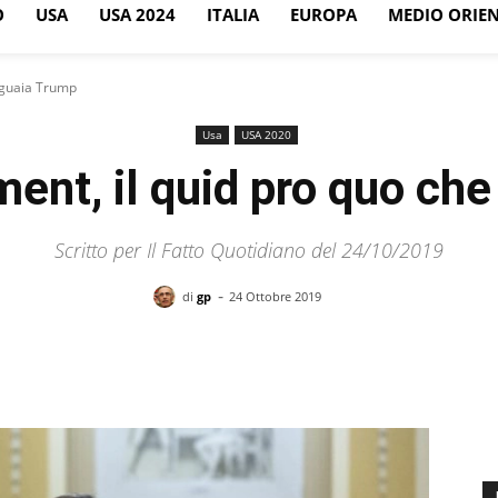
O
USA
USA 2024
ITALIA
EUROPA
MEDIO ORIE
nguaia Trump
Usa
USA 2020
ent, il quid pro quo che
Scritto per Il Fatto Quotidiano del 24/10/2019
-
di
gp
24 Ottobre 2019
Facebook
X
Pinterest
WhatsApp