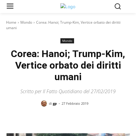
Home
Mondo
Corea: Hanoi; Trump-Kim, Vertice orbato dei diritti
umani
Mondo
Corea: Hanoi; Trump-Kim,
Vertice orbato dei diritti
umani
Scritto per Il Fatto Quotidiano del 27/02/2019
-
di
gp
27 Febbraio 2019
Facebook
X
Pinterest
WhatsAp