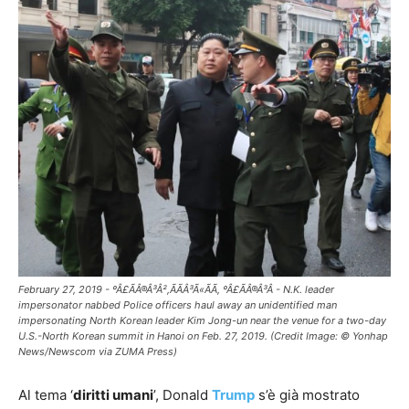
February 27, 2019 - ºÂ£ÃÂ®Â³Â²,ÃÃÂ³Ã«ÃÃ, ºÂ£ÃÂ®Â³Â - N.K. leader
impersonator nabbed Police officers haul away an unidentified man
impersonating North Korean leader Kim Jong-un near the venue for a two-day
U.S.-North Korean summit in Hanoi on Feb. 27, 2019. (Credit Image: © Yonhap
News/Newscom via ZUMA Press)
Al tema ‘
diritti umani
’, Donald
Trump
s’è già mostrato