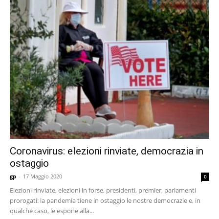
Coronavirus: elezioni rinviate, democrazia in
ostaggio
gp
-
17 Maggio 2020
0
Elezioni rinviate, elezioni in forse, presidenti, premier, parlamenti
prorogati: la pandemia tiene in ostaggio le nostre democrazie e, in
qualche caso, le espone alla...