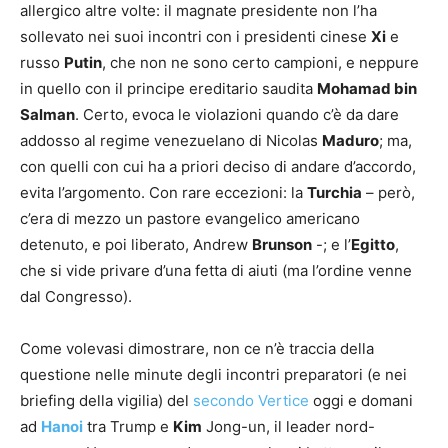
allergico altre volte: il magnate presidente non l’ha
sollevato nei suoi incontri con i presidenti cinese
Xi
e
russo
Putin
, che non ne sono certo campioni, e neppure
in quello con il principe ereditario saudita
Mohamad bin
Salman
. Certo, evoca le violazioni quando c’è da dare
addosso al regime venezuelano di Nicolas
Maduro
; ma,
con quelli con cui ha a priori deciso di andare d’accordo,
evita l’argomento. Con rare eccezioni: la
Turchia
– però,
c’era di mezzo un pastore evangelico americano
detenuto, e poi liberato, Andrew
Brunson
-; e l’
Egitto
,
che si vide privare d’una fetta di aiuti (ma l’ordine venne
dal Congresso).
Come volevasi dimostrare, non ce n’è traccia della
questione nelle minute degli incontri preparatori (e nei
briefing della vigilia) del
secondo Vertice
oggi e domani
ad
Hanoi
tra Trump e
Kim
Jong-un, il leader nord-