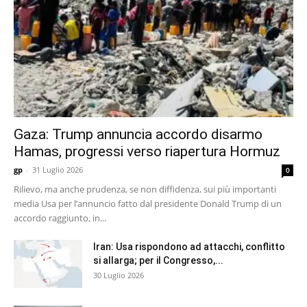
Gaza: Trump annuncia accordo disarmo
Hamas, progressi verso riapertura Hormuz
gp
-
31 Luglio 2026
0
Rilievo, ma anche prudenza, se non diffidenza, sui più importanti
media Usa per l’annuncio fatto dal presidente Donald Trump di un
accordo raggiunto, in...
Iran: Usa rispondono ad attacchi, conflitto
si allarga; per il Congresso,...
30 Luglio 2026