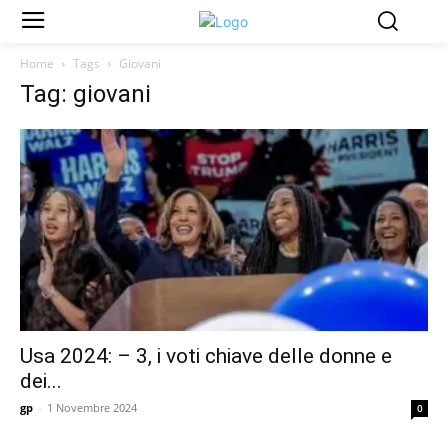
Home
Tags
Giovani
Tag: giovani
Usa 2024: – 3, i voti chiave delle donne e
dei...
gp
-
1 Novembre 2024
0