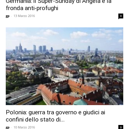
Germania: il Super-Sunday di Angela e la
fronda anti-profughi
gp
-
13 Marzo 2016
0
Polonia: guerra tra governo e giudici ai
confini dello stato di...
gp
-
10 Marzo 2016
0