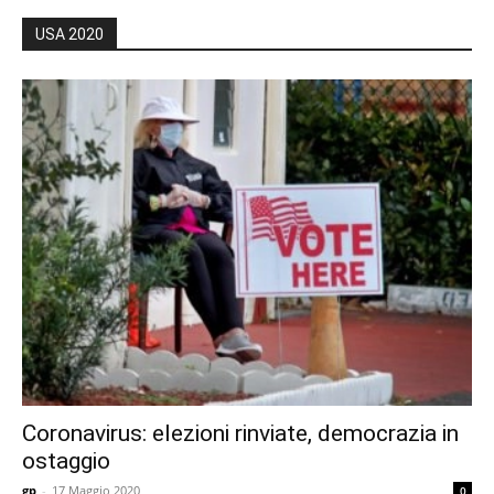
USA 2020
Coronavirus: elezioni rinviate, democrazia in
ostaggio
gp
-
17 Maggio 2020
0