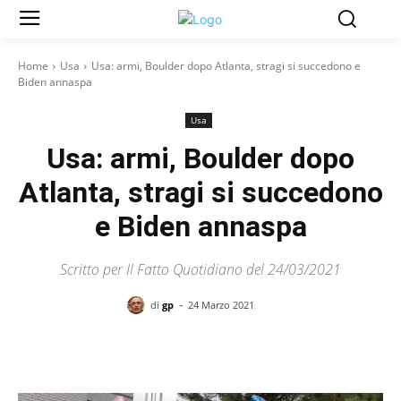
Home
Usa
Usa: armi, Boulder dopo Atlanta, stragi si succedono e
Biden annaspa
Usa
Usa: armi, Boulder dopo
Atlanta, stragi si succedono
e Biden annaspa
Scritto per Il Fatto Quotidiano del 24/03/2021
-
di
gp
24 Marzo 2021
Facebook
X
Pinterest
WhatsAp