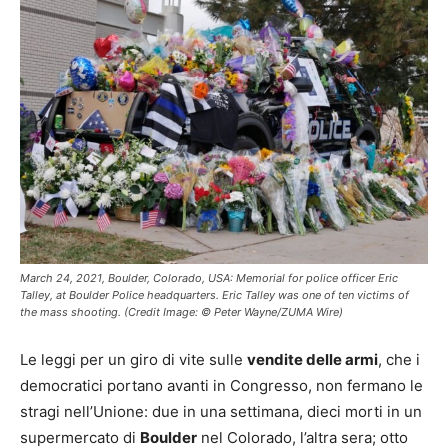
March 24, 2021, Boulder, Colorado, USA: Memorial for police officer Eric
Talley, at Boulder Police headquarters. Eric Talley was one of ten victims of
the mass shooting. (Credit Image: © Peter Wayne/ZUMA Wire)
Le leggi per un giro di vite sulle
vendite delle armi
, che i
democratici portano avanti in Congresso, non fermano le
stragi nell’Unione: due in una settimana, dieci morti in un
supermercato di
Boulder
nel Colorado, l’altra sera; otto