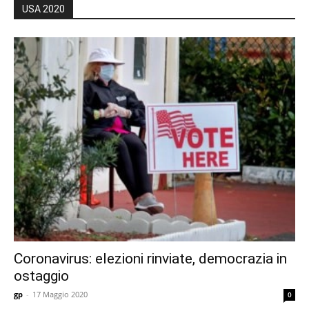
USA 2020
Coronavirus: elezioni rinviate, democrazia in
ostaggio
gp
-
17 Maggio 2020
0