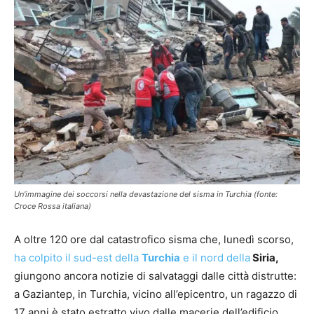
Un'immagine dei soccorsi nella devastazione del sisma in Turchia (fonte:
Croce Rossa italiana)
A oltre 120 ore dal catastrofico sisma che, lunedì scorso,
ha colpito il sud-est della
Turchia
e il nord della
Siria,
giungono ancora notizie di salvataggi dalle città distrutte:
a Gaziantep, in Turchia, vicino all’epicentro, un ragazzo di
17 anni è stato estratto vivo dalle macerie dell’edificio