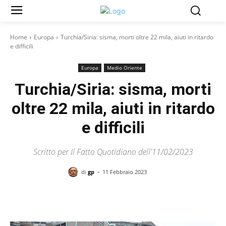
Home
Europa
Turchia/Siria: sisma, morti oltre 22 mila, aiuti in ritardo
e difficili
Europa
Medio Oriente
Turchia/Siria: sisma, morti
oltre 22 mila, aiuti in ritardo
e difficili
Scritto per Il Fatto Quotidiano dell'11/02/2023
-
di
gp
11 Febbraio 2023
Facebook
X
Pinterest
WhatsAp