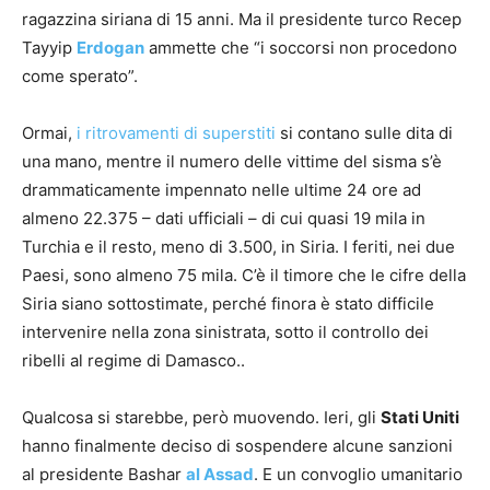
ragazzina siriana di 15 anni. Ma il presidente turco Recep
Tayyip
Erdogan
ammette che “i soccorsi non procedono
come sperato”.
Ormai,
i ritrovamenti di superstiti
si contano sulle dita di
una mano, mentre il numero delle vittime del sisma s’è
drammaticamente impennato nelle ultime 24 ore ad
almeno 22.375 – dati ufficiali – di cui quasi 19 mila in
Turchia e il resto, meno di 3.500, in Siria. I feriti, nei due
Paesi, sono almeno 75 mila. C’è il timore che le cifre della
Siria siano sottostimate, perché finora è stato difficile
intervenire nella zona sinistrata, sotto il controllo dei
ribelli al regime di Damasco..
Qualcosa si starebbe, però muovendo. Ieri, gli
Stati Uniti
hanno finalmente deciso di sospendere alcune sanzioni
al presidente Bashar
al Assad
. E un convoglio umanitario