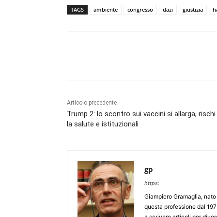
TAGS
ambiente
congresso
dazi
giustizia
h
Articolo precedente
Trump 2: lo scontro sui vaccini si allarga, rischi
la salute e istituzionali
gp
https:
Giampiero Gramaglia, nato a
questa professione dal 197
a scrivere articoli per div