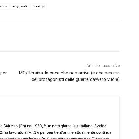
arris
migranti
trump
Articolo successivo
 per
MO/Ucraina: la pace che non arriva (e che nessun
dei protagonisti delle guerre davvero vuole)
 Saluzzo (Cn) nel 1950, è un noto giornalista italiano. Svolge
2, ha lavorato all'ANSA per ben trent'anni e attualmente continua
erse testate giornalistiche.Puoi rimanere connesso con Giampiero