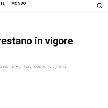
NTE
MONDO
 restano in vigore
cciati-dai-giudici-restano-in-vigore-per-