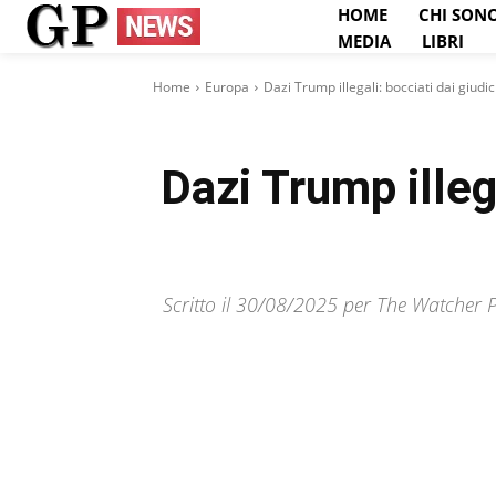
HOME
CHI SON
MEDIA
LIBRI
Home
Europa
Dazi Trump illegali: bocciati dai giudic
Dazi Trump illega
Scritto il 30/08/2025 per The Watcher Po