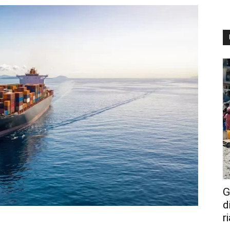
G
d
r