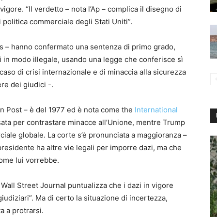
igore. “Il verdetto – nota l’Ap – complica il disegno di
olitica commerciale degli Stati Uniti”.
mes – hanno confermato una sentenza di primo grado,
i in modo illegale, usando una legge che conferisce sì
caso di crisi internazionale e di minaccia alla sicurezza
re dei giudici -.
on Post – è del 1977 ed è nota come the
International
ata per contrastare minacce all’Unione, mentre Trump
iale globale. La corte s’è pronunciata a maggioranza –
presidente ha altre vie legali per imporre dazi, ma che
ome lui vorrebbe.
 Wall Street Journal puntualizza che i dazi in vigore
 giudiziari”. Ma di certo la situazione di incertezza,
a a protrarsi.