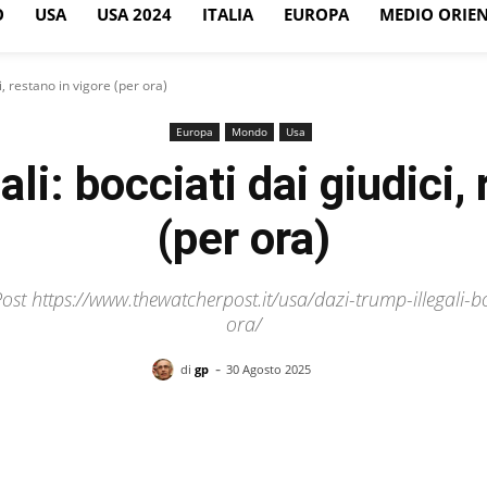
O
USA
USA 2024
ITALIA
EUROPA
MEDIO ORIE
i, restano in vigore (per ora)
Europa
Mondo
Usa
li: bocciati dai giudici,
(per ora)
st https://www.thewatcherpost.it/usa/dazi-trump-illegali-bo
ora/
-
di
gp
30 Agosto 2025
Facebook
X
Pinterest
WhatsApp