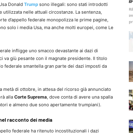
gp
e Usa Donald
Trump
sono illegali: sono stati introdotti
Ri
tilizzata nelle attuali circostanze. La sentenza,
im
orte d’appello federale monopolizza le prime pagine,
pr
rono solo i media Usa, ma anche molti europei, come Le
rale infligge uno smacco devastante ai dazi di
i va giù pesante con il magnate presidente. Il titolo
lo federale smantella gran parte dei dazi imposti da
a metà di ottobre, in attesa del ricorso già annunciato
rà alla
Corte Suprema
, dove conta di avere una spalla
vatori e almeno due sono apertamente trumpiani).
o nel racconto dei media
llo federale ha ritenuto incostituzionali i dazi