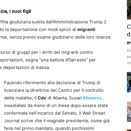
a, i suoi figli
fitta giudiziaria subita dall’Amministrazione Trump 2
C
to la deportazione con modi spicci di
migranti
d
ense, senza previo esame giudiziario delle loro istanze.
gp
El
orso di gruppi per i diritti dei migranti contro
pa
eportazioni, segna “una battuta d’0arresto” per
no
e deportazioni di massa.
Facendo riferimento alla decisione di Trump di
licenziare la direttrice del Centro per il controllo
delle malattie, il
Cdc
di Atlanta, Susan
Monarez
,
insediatasi da meno di un mese dopo essere stata
confermata nell’incarico dal Senato, il Wall Street
Journal scrive che il magnate presidente, come già
fece nel primo mandato, quando pochissimi