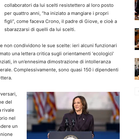
collaboratori da lui scelti resistettero al loro posto
per quattro anni, “ha iniziato a mangiare i propri
figli”, come faceva Crono, il padre di Giove, e cioè a
sbarazzarsi di quelli da lui scelti.
che non condividono le sue scelte: ieri alcuni funzionari
ato una lettera critica sugli orientamenti ‘ecologici’
ziati, in un’ennesima dimostrazione di intolleranza
ederale. Complessivamente, sono quasi 150 i dipendenti
ttera.
vversari,
ne del
 rivale
prio nel
ndere un
’Unione