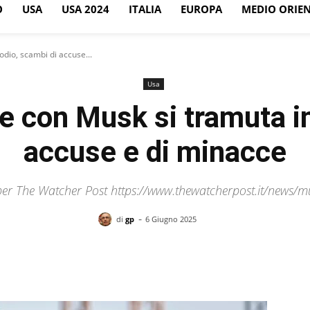
O
USA
USA 2024
ITALIA
EUROPA
MEDIO ORIE
dio, scambi di accuse...
Usa
e con Musk si tramuta in
accuse e di minacce
per The Watcher Post https://www.thewatcherpost.it/news
-
di
gp
6 Giugno 2025
Facebook
X
Pinterest
WhatsApp