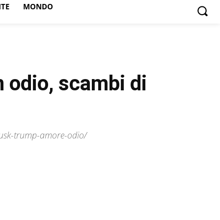
NTE
MONDO
 odio, scambi di
/musk-trump-amore-odio/