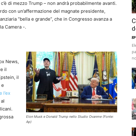
o c’è di mezzo Trump – non andrà probabilmente avanti.
ccordo con un’affermazione del magnate presidente,
inanziaria “bella e grande”, che in Congresso avanza a
C
lla Camera -.
d
gp
El
pa
no
Fox News,
e il
stein, il
 e
e l’ex
 al
icani.
 grossa
Elon Musk e Donald Trump nello Studio Ovanme (Fonte:
Ap)