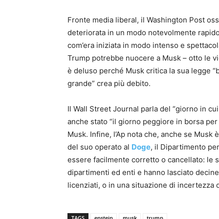
Fronte media liberal, il Washington Post os
deteriorata in un modo notevolmente rapido 
com’era iniziata in modo intenso e spettacol
Trump potrebbe nuocere a Musk – otto le vie 
è deluso perché Musk critica la sua legge “
grande” crea più debito.
Il Wall Street Journal parla del “giorno in c
anche stato “il giorno peggiore in borsa per 
Musk. Infine, l’Ap nota che, anche se Musk è
del suo operato al
Doge
, il Dipartimento pe
essere facilmente corretto o cancellato: le 
dipartimenti ed enti e hanno lasciato decine
licenziati, o in una situazione di incertezz
TAGS
epstein
musk
trump