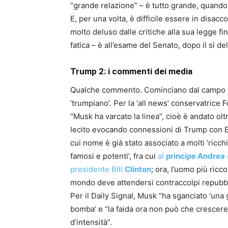
“grande relazione” – è tutto grande, quand
E, per una volta, è difficile essere in disa
molto deluso dalle critiche alla sua legge f
fatica – è all’esame del Senato, dopo il sì de
Trump 2: i commenti dei media
Qualche commento. Cominciano dal campo
‘trumpiano’. Per la ‘all news’ conservatrice 
“Musk ha varcato la linea”, cioè è andato oltr
lecito evocando connessioni di Trump con Ep
cui nome è già stato associato a molti ‘ricchi
famosi e potenti’, fra cui
al
principe Andrea
presidente Bill
Clinton
; ora, l’uomo più ricco
mondo deve attendersi contraccolpi repubbl
Per il Daily Signal, Musk “ha sganciato ‘una
bomba’ e “la faida ora non può che crescere
d’intensità”.