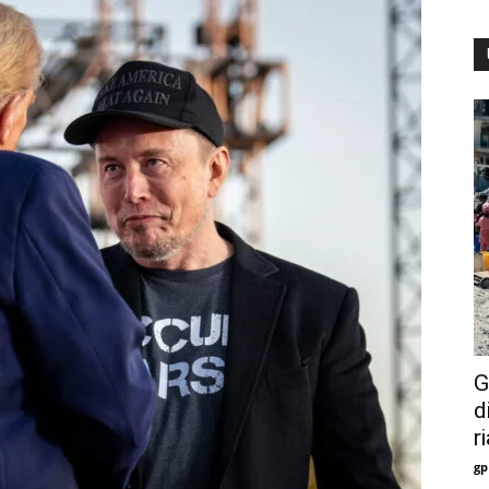
G
d
r
gp