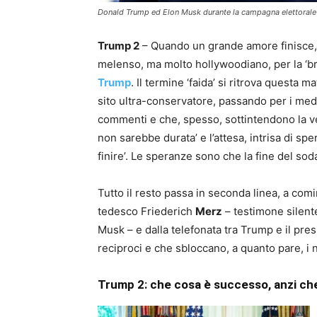
Donald Trump ed Elon Musk durante la campagna elettorale
Trump 2
– Quando un grande amore finisce, n
melenso, ma molto hollywoodiano, per la ‘b
Trump
. Il termine ‘faida’ si ritrova questa ma
sito ultra-conservatore, passando per i media
commenti e che, spesso, sottintendono la ve
non sarebbe durata’ e l’attesa, intrisa di s
finire’. Le speranze sono che la fine del soda
Tutto il resto passa in seconda linea, a comi
tedesco Friederich
Merz
– testimone silente
Musk – e dalla telefonata tra Trump e il pr
reciproci e che sbloccano, a quanto pare, i 
Trump 2: che cosa è successo, anzi che