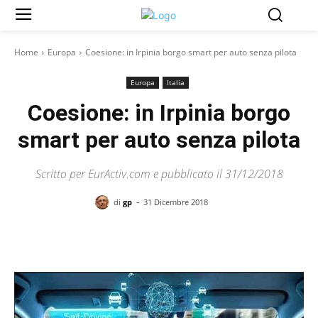
Home
Europa
Coesione: in Irpinia borgo smart per auto senza pilota
Europa
Italia
Coesione: in Irpinia borgo
smart per auto senza pilota
Scritto per EurActiv.com e pubblicato il 31/12/2018
-
di
gp
31 Dicembre 2018
Facebook
X
Pinterest
WhatsAp