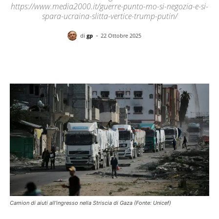
https://www.media2000.it/guerre-punto-mo-si-negozia-e-si-
spara-ucraina-slitta-vertice-trump-putin/
-
di
gp
22 Ottobre 2025
Facebook
X
Pinterest
WhatsAp
Camion di aiuti all'ingresso nella Striscia di Gaza (Fonte: Unicef)