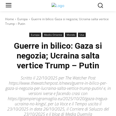
Home
Europa
Guerre in bilico: Gaza si negozia; Ucraina salta vertice
Trump – Putin
Europa
Medio Oriente
Mondo
Usa
Guerre in bilico: Gaza si
negozia; Ucraina salta
vertice Trump – Putin
Scritto il 22/10/2025 per The Watcher Post
https://www.thewatcherpost.it/news/guerre-in-bilico-per-
gaza-si-negozia-per-lucraina-salta-vertice-trump-putin/ e, in
versioni iverse e facendo crasi con
https://giampierogramaglia.eu/2025/10/20/gaza-tregua-
ucraina-no-kings/, per La Voce e il Tempo uscita il
23/10/2025 in data 26/10/2025, il Corriere di Saluzzo del
23/10/2025 e il blog di Media Duemila