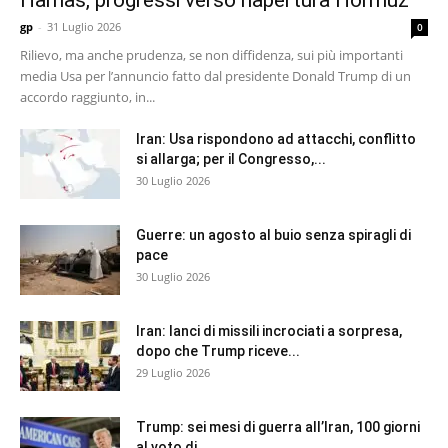
Hamas, progressi verso riapertura Hormuz
gp
-
31 Luglio 2026
0
Rilievo, ma anche prudenza, se non diffidenza, sui più importanti
media Usa per l’annuncio fatto dal presidente Donald Trump di un
accordo raggiunto, in...
Iran: Usa rispondono ad attacchi, conflitto
si allarga; per il Congresso,...
30 Luglio 2026
Guerre: un agosto al buio senza spiragli di
pace
30 Luglio 2026
Iran: lanci di missili incrociati a sorpresa,
dopo che Trump riceve...
29 Luglio 2026
Trump: sei mesi di guerra all’Iran, 100 giorni
al voto di...