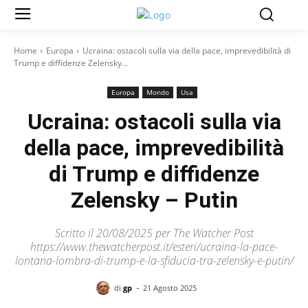
Home
Europa
Ucraina: ostacoli sulla via della pace, imprevedibilità di
Trump e diffidenze Zelensky...
Europa
Mondo
Usa
Ucraina: ostacoli sulla via
della pace, imprevedibilità
di Trump e diffidenze
Zelensky – Putin
Scritto il 20/08/2025 per The Watcher Post
https://www.thewatcherpost.it/esteri/ucraina-la-pace-
lontana-lombra-di-trump-e-la-sfiducia-tra-zelensky-e-putin/
-
di
gp
21 Agosto 2025