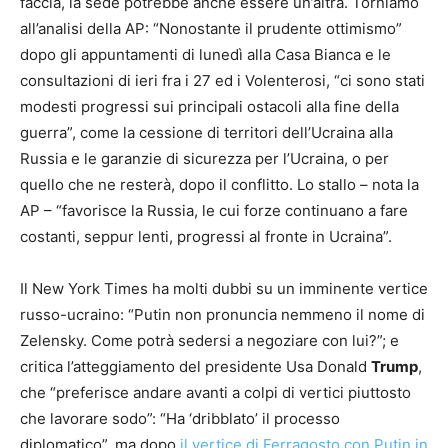
faccia, la sede potrebbe anche essere un’altra. Torniamo
all’analisi della AP: “Nonostante il prudente ottimismo”
dopo gli appuntamenti di lunedì alla Casa Bianca e le
consultazioni di ieri fra i 27 ed i Volenterosi, “ci sono stati
modesti progressi sui principali ostacoli alla fine della
guerra”, come la cessione di territori dell’Ucraina alla
Russia e le garanzie di sicurezza per l’Ucraina, o per
quello che ne resterà, dopo il conflitto. Lo stallo – nota la
AP – “favorisce la Russia, le cui forze continuano a fare
costanti, seppur lenti, progressi al fronte in Ucraina”.
Il New York Times ha molti dubbi su un imminente vertice
russo-ucraino: “Putin non pronuncia nemmeno il nome di
Zelensky. Come potrà sedersi a negoziare con lui?”; e
critica l’atteggiamento del presidente Usa Donald
Trump
,
che “preferisce andare avanti a colpi di vertici piuttosto
che lavorare sodo”: “Ha ‘dribblato’ il processo
diplomatico”, ma dopo
il vertice di Ferragosto con Putin in