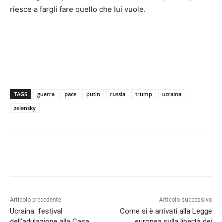
riesce a fargli fare quello che lui vuole.
TAGS
guerra
pace
putin
russia
trump
ucraina
zelensky
Articolo precedente
Articolo successivo
Ucraina: festival
Come si è arrivati alla Legge
dell’adulazione alla Casa
europea sulla libertà dei