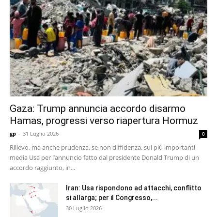
Gaza: Trump annuncia accordo disarmo
Hamas, progressi verso riapertura Hormuz
gp
-
31 Luglio 2026
0
Rilievo, ma anche prudenza, se non diffidenza, sui più importanti
media Usa per l’annuncio fatto dal presidente Donald Trump di un
accordo raggiunto, in...
Iran: Usa rispondono ad attacchi, conflitto
si allarga; per il Congresso,...
30 Luglio 2026