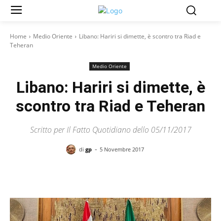
Home
Medio Oriente
Libano: Hariri si dimette, è scontro tra Riad e
Teheran
Medio Oriente
Libano: Hariri si dimette, è
scontro tra Riad e Teheran
Scritto per Il Fatto Quotidiano dello 05/11/2017
-
di
gp
5 Novembre 2017
Facebook
X
Pinterest
WhatsAp