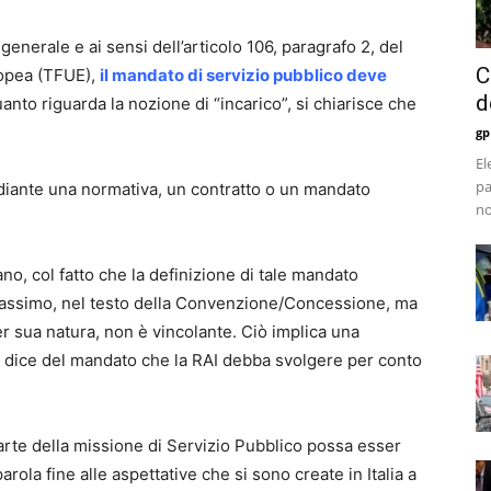
nerale e ai sensi dell’articolo 106, paragrafo 2, del
C
ropea (TFUE),
il mandato di servizio pubblico deve
d
uanto riguarda la nozione di “incarico”, si chiarisce che
gp
El
pa
diante una normativa, un contratto o un mandato
no
ano, col fatto che la definizione di tale mandato
massimo, nel testo della Convenzione/Concessione, ma
er sua natura, non è vincolante. Ciò implica una
la dice del mandato che la RAI debba svolgere per conto
arte della missione di Servizio Pubblico possa esser
arola fine alle aspettative che si sono create in Italia a