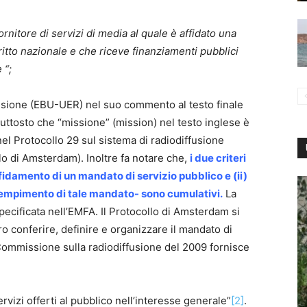
ornitore di servizi di media al quale è affidato una
ritto nazionale e che riceve finanziamenti pubblici
 “;
usione (EBU-UER) nel suo commento al testo finale
uttosto che “missione” (mission) nel testo inglese è
nel Protocollo 29 sul sistema di radiodiffusione
llo di Amsterdam). Inoltre fa notare che,
i due criteri
affidamento di un mandato di servizio pubblico e (ii)
adempimento di tale mandato- sono cumulativi.
La
ecificata nell’EMFA. Il Protocollo di Amsterdam si
ro conferire, definire e organizzare il mandato di
Commissione sulla radiodiffusione del 2009 fornisce
ervizi offerti al pubblico nell’interesse generale”
[2]
.