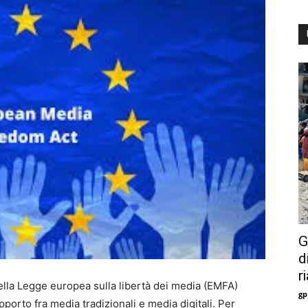
G
d
r
i della Legge europea sulla libertà dei media (EMFA)
gp
pporto fra media tradizionali e media digitali. Per