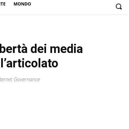
NTE
MONDO
ibertà dei media
’articolato
nternet Governance