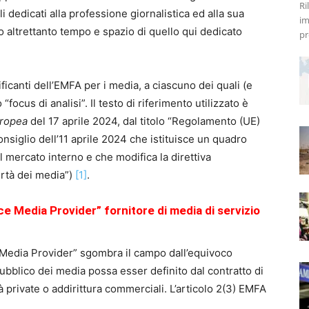
Ri
li dedicati alla professione giornalistica ed alla sua
im
o altrettanto tempo e spazio di quello qui dedicato
pr
ificanti dell’EMFA per i media, a ciascuno dei quali (e
 “focus di analisi”. Il testo di riferimento utilizzato è
uropea
del 17 aprile 2024, dal titolo “Regolamento (UE)
iglio dell’11 aprile 2024 che istituisce un quadro
l mercato interno e che modifica la direttiva
rtà dei media”)
[1]
.
ce Media Provider” fornitore di media di servizio
e Media Provider” sgombra il campo dall’equivoco
 pubblico dei media possa esser definito dal contratto di
ità private o addirittura commerciali. L’articolo 2(3) EMFA