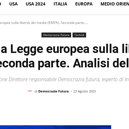
O
USA
USA 2024
ITALIA
EUROPA
MEDIO ORIE
ropea sulla libertà dei media (EMFA). Seconda parte....
Democrazia Futura
Techné
a Legge europea sulla l
conda parte. Analisi dell
e Direttore responsabile Democrazia futura, esperto di I
-
di
Democrazia Futura
23 Agosto 2025
Facebook
X
Pinterest
WhatsApp